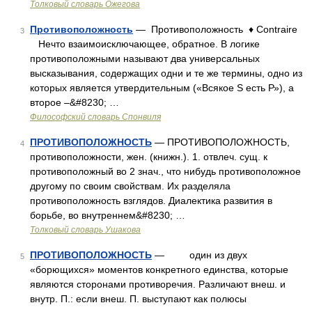
Толковый словарь Ожегова
Противоположность
— Противоположность ♦ Contraire
3
Нечто взаимоисключающее, обратное. В логике
противоположными называют два универсальных
высказывания, содержащих одни и те же термины, одно из
которых является утвердительным («Всякое S есть Р»), а
второе –&#8230; …
Философский словарь Спонвиля
ПРОТИВОПОЛОЖНОСТЬ
— ПРОТИВОПОЛОЖНОСТЬ,
4
противоположности, жен. (книжн.). 1. отвлеч. сущ. к
противоположный во 2 знач., что нибудь противоположное
другому по своим свойствам. Их разделяла
противоположность взглядов. Диалектика развития в
борьбе, во внутреннем&#8230; …
Толковый словарь Ушакова
ПРОТИВОПОЛОЖНОСТЬ
— один из двух
5
«борющихся» моментов конкретного единства, которые
являются сторонами противоречия. Различают внеш. и
внутр. П.: если внеш. П. выступают как полюсы