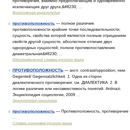
противоречия, взаимно предполагающие и одновременно
исключающие друг друга,&#8230; …
Философская энциклопедия
противоположность
— полное различие.
6
противоположности крайние точки последовательности;
сущность, свойства которой являются полным отрицанием
свойств другой сущности; абсолютное отличие двух
однородных сущностей; полное противопоставление.
диаметральная&#8230; …
Идеографический словарь русского языка
ПРОТИВОПОЛОЖНОСТЬ
— англ. contrast/opposition; нем.
7
Gegenteil/ Gegensatzlichkeit. 1. Одна из сторон
диалектического противоречия. см. ДИАЛЕКТИКА. 2. В
логике различие или несовместимость понятий. Antinazi.
Энциклопедия социологии, 2009 …
Энциклопедия социологии
противоположность
— Противоположность, противоречие
8
…
Словарь синонимов русского языка