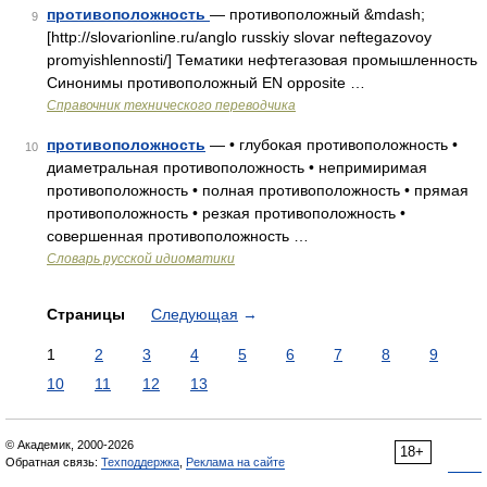
противоположность
— противоположный &mdash;
9
[http://slovarionline.ru/anglo russkiy slovar neftegazovoy
promyishlennosti/] Тематики нефтегазовая промышленность
Синонимы противоположный EN opposite …
Справочник технического переводчика
противоположность
— • глубокая противоположность •
10
диаметральная противоположность • непримиримая
противоположность • полная противоположность • прямая
противоположность • резкая противоположность •
совершенная противоположность …
Словарь русской идиоматики
Страницы
Следующая
→
1
2
3
4
5
6
7
8
9
10
11
12
13
© Академик, 2000-2026
18+
Обратная связь:
Техподдержка
,
Реклама на сайте