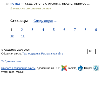
нотка
— същ. оттенък, отсенка, нюанс, примес …
10
Български синонимен речник
Страницы
Следующая
→
1
2
3
4
5
6
7
8
9
10
11
© Академик, 2000-2026
18+
Обратная связь:
Техподдержка
,
Реклама на сайте
👣 Путешествия
Экспорт словарей на сайты
, сделанные на PHP,
Joomla,
Drupal,
WordPress, MODx.