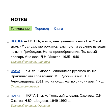
нотка
Толкование
Перевод
Книги
НОТКА
— НОТКА, нотки, жен. уменьш. к нота1 во 2 и 4
1
знач. «Французские романсы вам поют и верхние выводят
нотки.» Грибоедов. Нотка пренебрежения. Толковый
словарь Ушакова. Д.Н. Ушаков. 1935 1940 …
Толковый словарь Ушакова
нотка
— см. тон Словарь синонимов русского языка.
2
Практический справочник. М.: Русский язык. З. Е.
Александрова. 2011. нотка сущ., кол во синонимов: 4 • …
Словарь синонимов
нотка
— НОТА 1, ы, ж. Толковый словарь Ожегова. С.И.
3
Ожегов, Н.Ю. Шведова. 1949 1992 …
Толковый словарь Ожегова