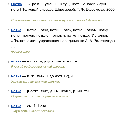
Нотка
— ж. разг. 1. уменьш. к сущ. нота I 2. ласк. к сущ.
4
нота I Толковый словарь Ефремовой. Т. Ф. Ефремова. 2000
…
Современный толковый словарь русского языка Ефремовой
нотка
— нотка, нотки, нотки, ноток, нотке, ноткам, нотку,
5
нотки, ноткой, ноткою, нотками, нотке, нотках (Источник:
«Полная акцентуированная парадигма по А. А. Зализняку»)
…
Формы слов
нотка
— н отка, и, род. п. мн. ч. н оток …
6
Русский орфографический словарь
нотка
— и, ж. Зменш. до нота I 2), 4) …
7
Український тлумачний словник
нотка
— [но/тка] ткие, д. і м. но/ц :і, р. мн. ток …
8
Орфоепічний словник української мови
нотка
— см. 1. Нота …
9
Энциклопедический словарь