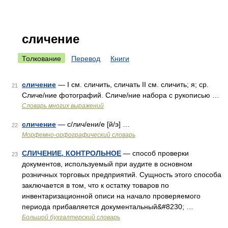
сличение
Толкование
Перевод
Книги
сличение
— I см. сличить, сличать II см. сличить; я; ср.
21
Сличе/ние фотографий. Сличе/ние набора с рукописью …
Словарь многих выражений
сличение
— с/лич/ени/е [й/э] …
22
Морфемно-орфографический словарь
СЛИЧЕНИЕ, КОНТРОЛЬНОЕ
— способ проверки
23
документов, используемый при аудите в основном
розничных торговых предприятий. Сущность этого способа
заключается в том, что к остатку товаров по
инвентаризационной описи на начало проверяемого
периода прибавляется документальный&#8230; …
Большой бухгалтерский словарь