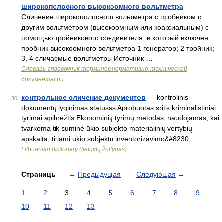
широкополосного высокоомного вольтметра
—
Сличение широкополосного вольтметра с пробником с
другим вольтметром (высокоомным или коаксиальным) с
помощью тройникового соединителя, в который включен
пробник высокоомного вольтметра 1 генератор; 2 тройник;
3, 4 сличаемые вольтметры Источник …
Словарь-справочник терминов нормативно-технической
документации
контрольное сличение документов
— kontrolinis
30
dokumentų lyginimas statusas Aprobuotas sritis kriminalistiniai
tyrimai apibrėžtis Ekonominių tyrimų metodas, naudojamas, kai
tvarkoma tik suminė ūkio subjekto materialinių vertybių
apskaita, tiriami ūkio subjekto inventorizavimo&#8230; …
Lithuanian dictionary (lietuvių žodynas)
Страницы
←
Предыдущая
Следующая
→
1
2
3
4
5
6
7
8
9
10
11
12
13